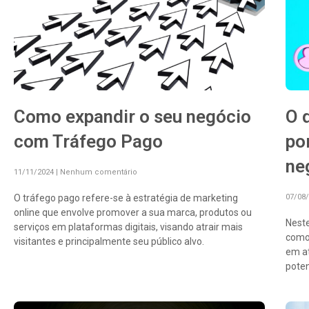
Como expandir o seu negócio
O 
com Tráfego Pago
po
ne
11/11/2024
Nenhum comentário
O tráfego pago refere-se à estratégia de marketing
07/08
online que envolve promover a sua marca, produtos ou
Neste
serviços em plataformas digitais, visando atrair mais
como 
visitantes e principalmente seu público alvo.
em at
poten