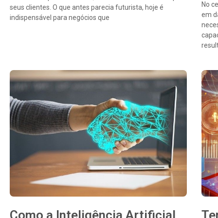
No ce
seus clientes. O que antes parecia futurista, hoje é
em da
indispensável para negócios que
nece
capac
resul
Como a Inteligência Artificial
Te