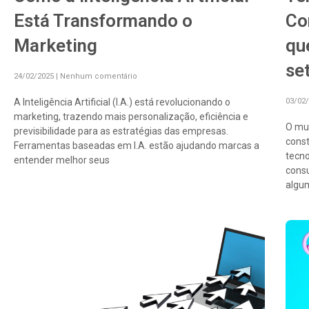
Está Transformando o
Co
Marketing
qu
se
24/02/2025
Nenhum comentário
A Inteligência Artificial (I.A.) está revolucionando o
03/02
marketing, trazendo mais personalização, eficiência e
O mu
previsibilidade para as estratégias das empresas.
cons
Ferramentas baseadas em I.A. estão ajudando marcas a
tecn
entender melhor seus
cons
algu