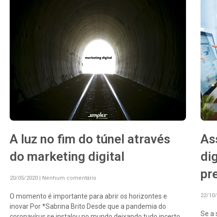
A luz no fim do túnel através
As
do marketing digital
dig
pr
20/05/2020
Nenhum comentário
O momento é importante para abrir os horizontes e
22/10
inovar Por *Sabrina Brito Desde que a pandemia do
Se a 
coronavírus se instalou no mundo deixando tudo incerto,