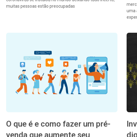
merca
muitas pessoas estão preocupadas
uma a
expe
O que é e como fazer um pré-
In
venda que aumente seu
dig