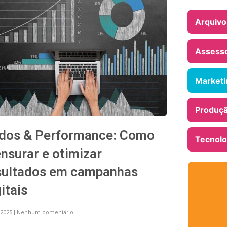
Arquivo
Assesso
Marketin
Produçã
dos & Performance: Como
Tecnolo
nsurar e otimizar
sultados em campanhas
itais
/2025
Nenhum comentário