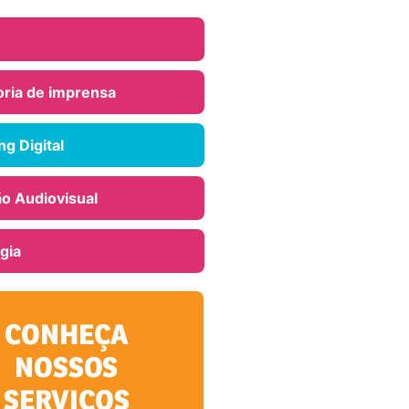
ria de imprensa
g Digital
o Audiovisual
gia