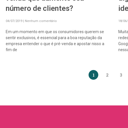
número de clientes?
id
04/07/2019
Nenhum comentário
18/06
Em um momento em que os consumidores querem se
Muit
sentir exclusivos, é essencial para a boa reputação da
redes
empresa entender o que é pré-venda e apostar nisso a
Googl
fim de
nessa
1
2
3